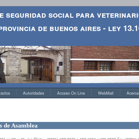
e seguridad social para veterinar
provincia de buenos aires - ley 13.
tactos
Autoridades
Acceso On Line
WebMail
Acerca
s de Asamblea