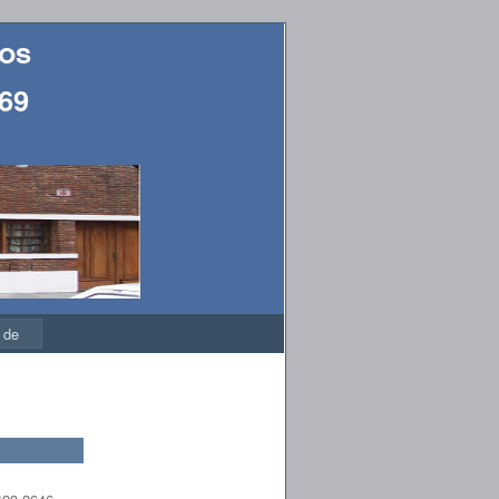
ios
169
 de